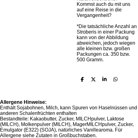
Kommst auch du mit uns
auf eine Reise in die
Vergangenheit?
*Die tatsächliche Anzahl an
Stroberis in einer Packung
kann von der Abbildung
abweichen, jedoch wiegen
alle kleinen bzw. großen
Packungen ca. 350 bzw.
500 Gramm.
T
T
T
T
e
e
e
e
i
i
i
i
l
l
l
l
e
e
e
e
Allergene Hinweise:
n
n
n
n
Enthält Sojabohnen, Milch, kann Spuren von Haselnüssen und
anderen Schalenfrüchten enthalten
Bestandteile:
Kakaobutter, Zucker, MILCHpulver, Laktose
(MILCH), Molkenpulver (MILCH), MagerMILCHpulver, Zucker,
Emulgator (E322) (SOJA), natürliches Vanillearoma. Für
Allergene siehe Zutaten in Großbuchstaben.