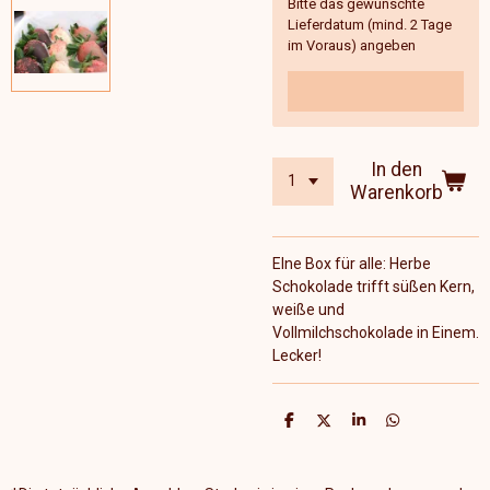
Bitte das gewünschte
Lieferdatum (mind. 2 Tage
im Voraus) angeben
In den
Warenkorb
EIne Box für alle: Herbe
Schokolade trifft süßen Kern,
weiße und
Vollmilchschokolade in Einem.
Lecker!
T
T
T
T
e
e
e
e
i
i
i
i
l
l
l
l
e
e
e
e