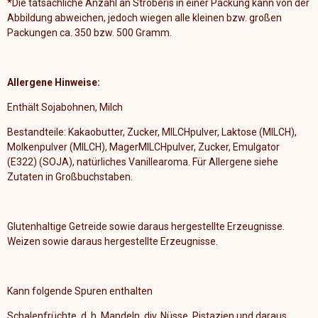
*Die tatsächliche Anzahl an Stroberis in einer Packung kann von der
n
n
n
n
Abbildung abweichen, jedoch wiegen alle kleinen bzw. großen
Packungen ca. 350 bzw. 500 Gramm.
Allergene Hinweise:
Enthält Sojabohnen, Milch
Bestandteile:
Kakaobutter, Zucker, MILCHpulver, Laktose (MILCH),
Molkenpulver (MILCH), MagerMILCHpulver, Zucker, Emulgator
(E322) (SOJA), natürliches Vanillearoma. Für Allergene siehe
Zutaten in Großbuchstaben.
Glutenhaltige Getreide sowie daraus hergestellte Erzeugnisse.
Weizen sowie daraus hergestellte Erzeugnisse.
Kann folgende Spuren enthalten
Schalenfrüchte, d. h. Mandeln, div. Nüsse, Pistazien und daraus