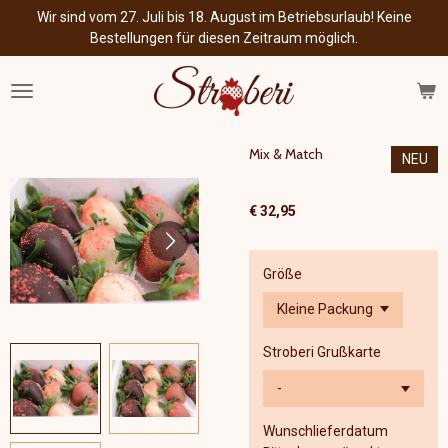
Wir sind vom 27. Juli bis 18. August im Betriebsurlaub! Keine
Zum
Bestellungen für diesen Zeitraum möglich.
Hauptinhalt
springen
Mix & Match
NEU
€ 32,95
Größe
Stroberi Grußkarte
Wunschlieferdatum